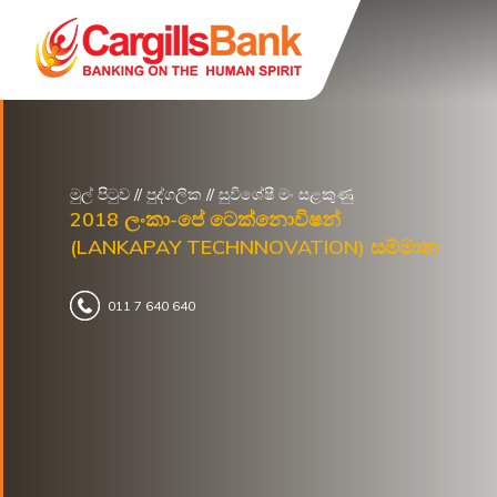
මුල් පිටුව
// පුද්ගලික //
සුවිශේෂී මං සළකුණු
2018 ලංකා-පේ ටෙක්නොවිෂන්
(LANKAPAY TECHNNOVATION) සම්මාන
011 7 640 640