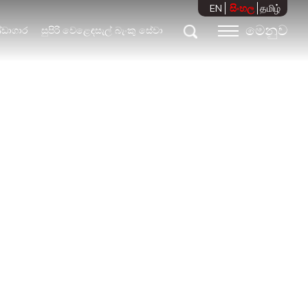
EN
සිංහල
தமிழ்
මෙනුව
්ඩාගාර
සුපිරි වෙළෙඳසැල් බැංකු සේවා