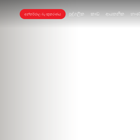
පුද්ගලික
කාඩ්
ආයතනික
භාණ
අන්තර්ජාල බැංකුකරණය