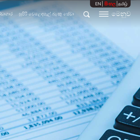
EN
සිංහල
தமிழ்
මෙනුව
්ඩාගාර
සුපිරි වෙළෙඳසැල් බැංකු සේවා