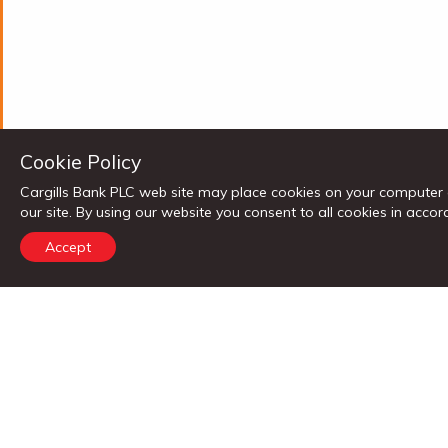
Cookie Policy
PERSONAL BANKING
Cargills Bank PLC web site may place cookies on your computer 
our site. By using our website you consent to all cookies in ac
හයි රිටන් සෙව ගිණුම
කාගිල්ස් බැංකු වැටුප් ගිණුම
ළමා ඉතුරුම් ගි
Accept
ස්ථාවර තැන්පතු
පුද්ගලික ණය
නිවාස ණය
රථ වාහන ණය
ආයතනික බැංකුකරණ සහ වෙනත් සේවා
ආයතනික සහ කුඩා හා මධ්‍ය පරිමාණ ව්‍යාපාර
අන්තර්ජාතික වෙළඳ සේවා
ඔබගේ පහසුව සඳහා