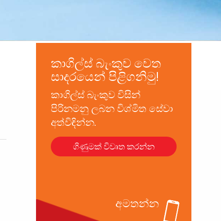
කාගිල්ස් බැංකුව වෙත
සාදරයෙන් පිළිගනිමු!
කාගිල්ස් බැංකුව විසින්
පිරිනමනු ලබන විශ්මිත සේවා
අත්විඳින්න.
ගිණුමක් විවෘත කරන්න
අමතන්න