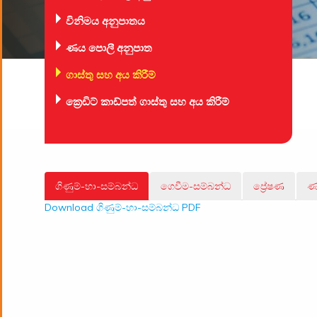
විනිමය අනුපාතය
ණය පොලී අනුපාත
ගාස්තු සහ අය කිරීම්
ක්‍රෙඩිට් කාඩ්පත් ගාස්තු සහ අය කිරීම්
ගිණුම්-හා-සම්බන්ධ
ගෙවීම-සම්බන්ධ
ප්‍රේෂණ
ණ
Download ගිණුම්-හා-සම්බන්ධ PDF