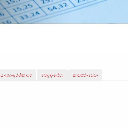
ය-සහ-අත්තිකාරම්
වෙළඳ-සේවා
කාඩ්පත්-සේවා