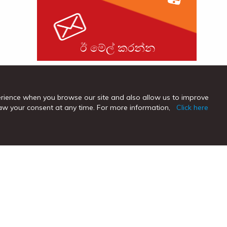
ඊ මේල් කරන්න
erience when you browse our site and also allow us to improve
hdraw your consent at any time. For more information,
Click here
ුදල් ගිණුම්
ජංගම ගිණුම්
ව්‍යාපාර ජංගම ගිණුම්