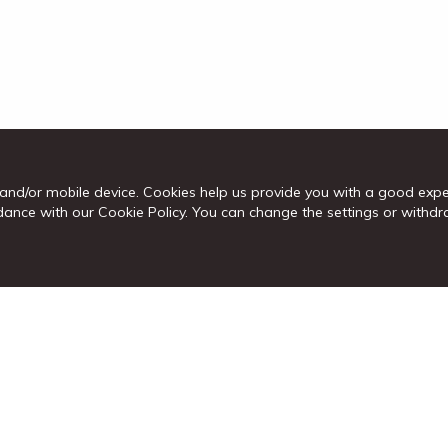
and/or mobile device. Cookies help us provide you with a good exp
cordance with our Cookie Policy. You can change the settings or wit
ණුම
ජේෂ්ඨ පුරවැසි ඉතුරුම් ගිණුම
කාගිල්ස් කෑෂ් ඉතුරුම් ගිණුම
විදේශ ම
දේපල ඇප මත ණය
භාණ්ඩාගාර සේවා
විදේශීය ප්‍රේෂණ