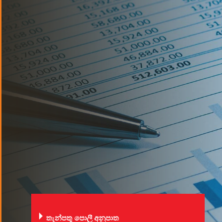
තැන්පතු පොලී අනුපාත