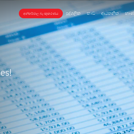
පුද්ගලික
කාඩ්
ආයතනික
භාණ
අන්තර්ජාල බැංකුකරණය
es!